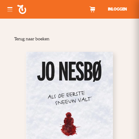
Spring naar inhoud
INLOGGEN
Terug naar boeken