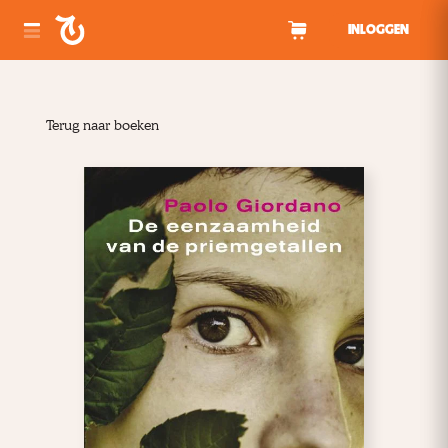
Spring naar inhoud
INLOGGEN
Terug naar boeken