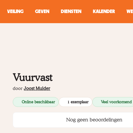
VEILING
GEVEN
DIENSTEN
KALENDER
WE
ZOEKEN
WINKEL
Typ minstens 2 
Vuurvast
door
Joost Mulder
Online beschikbaar
1 exemplaar
Veel voorkomend
Nog geen beoordelingen