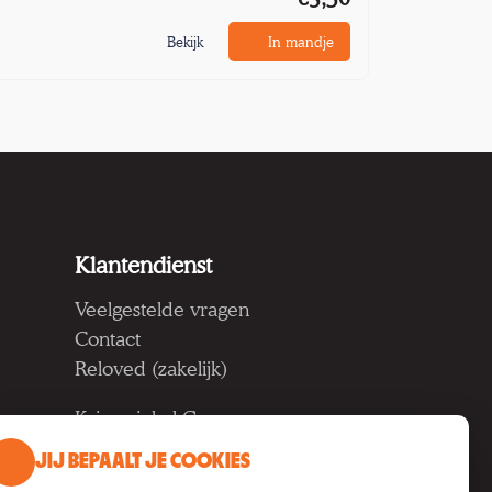
Bekijk
In mandje
Klantendienst
Veelgestelde vragen
Contact
Reloved (zakelijk)
Kringwinkel Groep vzw
Koning Albertlaan 124, 9000
JIJ BEPAALT JE COOKIES
Gent