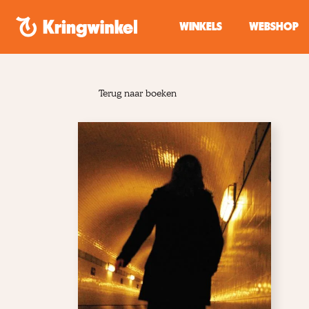
Spring naar inhoud
WINKELS
WEBSHOP
Terug naar boeken