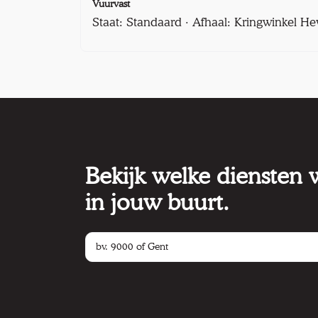
Vuurvast
Staat: Standaard · Afhaal: Kringwinkel He
Bekijk welke diensten
in jouw buurt.