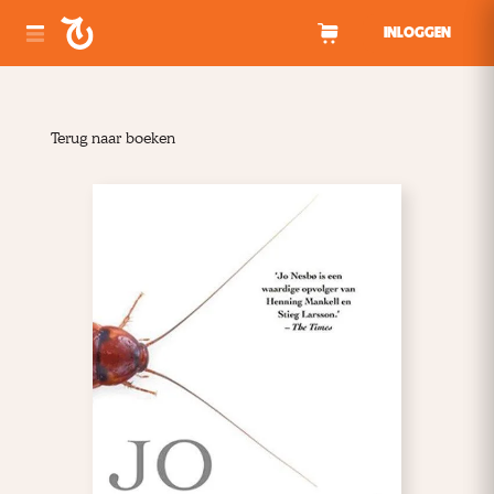
Spring naar inhoud
INLOGGEN
Terug naar boeken