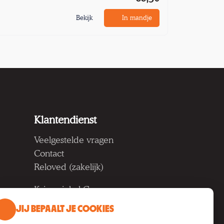
Bekijk
In mandje
Klantendienst
Veelgestelde vragen
Contact
Reloved (zakelijk)
Kringwinkel Groep vzw
Koning Albertlaan 124, 9000
JIJ BEPAALT JE COOKIES
Gent