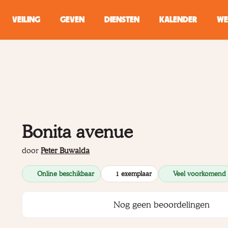
VEILING
GEVEN
DIENSTEN
KALENDER
WE
ZOEKEN
WINKEL
Typ minstens 2 
Bonita avenue
door
Peter Buwalda
Online beschikbaar
1 exemplaar
Veel voorkomend
Nog geen beoordelingen