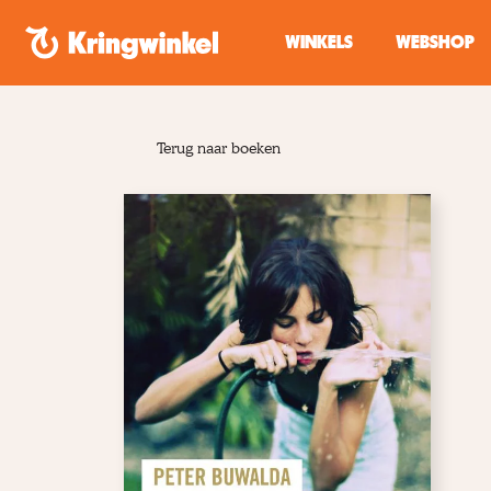
Spring naar inhoud
WINKELS
WEBSHOP
Terug naar boeken