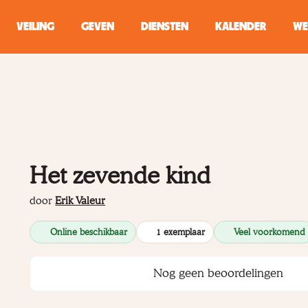
VEILING
GEVEN
DIENSTEN
KALENDER
WE
ZOEKEN
WINKEL
Typ minstens 2 
Het zevende kind
door
Erik Valeur
Online beschikbaar
1 exemplaar
Veel voorkomend
Nog geen beoordelingen