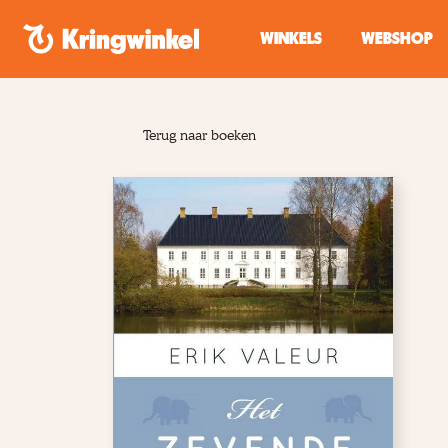
Spring naar inhoud
WINKELS
WEBSHOP
Terug naar boeken