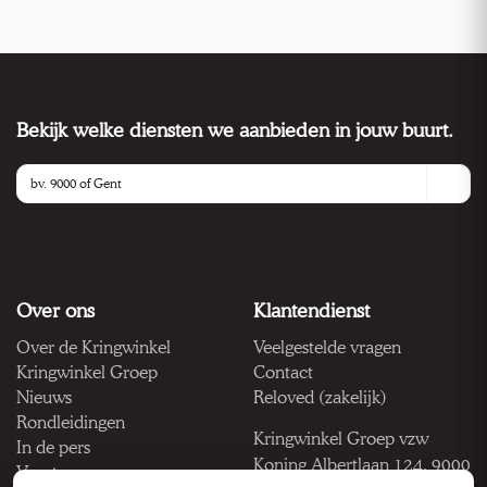
Bekijk welke diensten we aanbieden in jouw buurt.
Over ons
Klantendienst
Over de Kringwinkel
Veelgestelde vragen
Kringwinkel Groep
Contact
Nieuws
Reloved (zakelijk)
Rondleidingen
Kringwinkel Groep vzw
In de pers
Koning Albertlaan 124, 9000
Vacatures