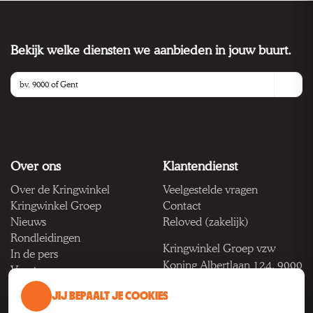
Bekijk welke diensten we aanbieden in jouw buurt.
Over ons
Klantendienst
Over de Kringwinkel
Veelgestelde vragen
Kringwinkel Groep
Contact
Nieuws
Reloved (zakelijk)
Rondleidingen
Kringwinkel Groep vzw
In de pers
Koning Albertlaan 124, 9000
Vacatures
Gent
JIJ BEPAALT JE COOKIES
BTW BE 1033.922.208