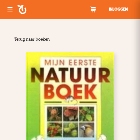
Spring naar inhoud
INLOGGEN
Terug naar boeken