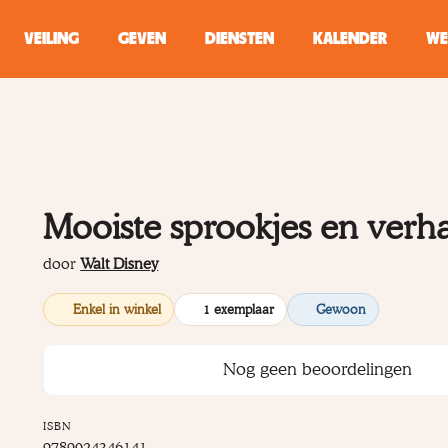
VEILING
GEVEN
DIENSTEN
KALENDER
WE
ZOEKEN
WINKEL
Mooiste sprookjes en verh
Typ minstens 2 
door
Walt Disney
Enkel in winkel
1 exemplaar
Gewoon
Nog geen beoordelingen
ISBN
9789024346141