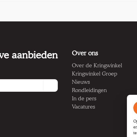
 we aanbieden
Over ons
Over de Kringwinkel
Kringwinkel Groep
Nieuws
Rondleidingen
In de pers
Vacatures
O
e
t