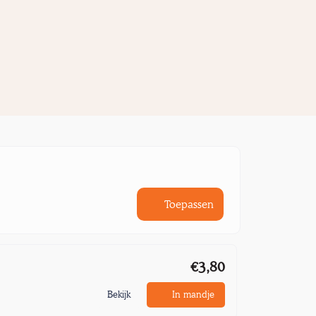
Toepassen
€3,80
Bekijk
In mandje