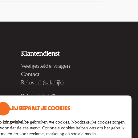
Klantendienst
Veelgestelde vragen
Contact
Reloved (zakelijk)
Kringwinkel Groep vzw
Koning Albertlaan 124, 9000
JIJ BEPAALT JE COOKIES
Gent
BTW BE 1033.922.208
p
kringwinkel.be
gebruiken we cookies. Noodzakelijke cookies zorgen
rvoor dat de site werkt. Optionele cookies helpen ons om het gebruik
e meten en voor reclame, marketing en sociale media.