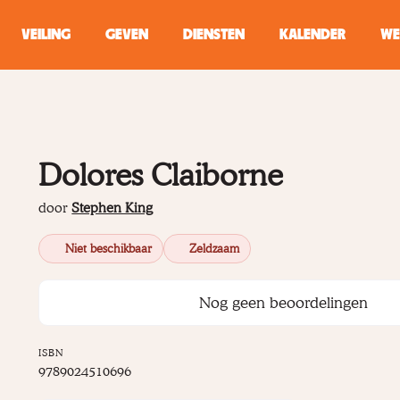
VEILING
GEVEN
DIENSTEN
KALENDER
WE
ZOEKEN
WINKEL
Dolores Claiborne
Typ minstens 2 
door
Stephen King
Niet beschikbaar
Zeldzaam
Nog geen beoordelingen
ISBN
9789024510696