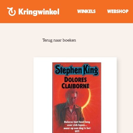
Spring naar inhoud
WINKELS
WEBSHOP
Terug naar boeken