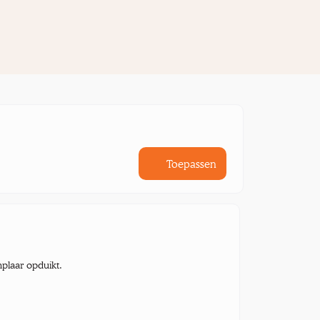
Toepassen
mplaar opduikt.