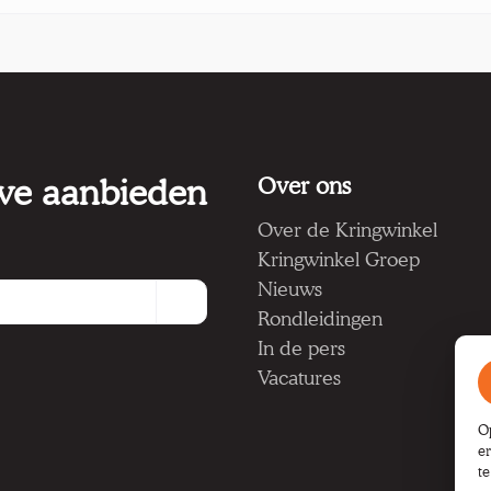
 we aanbieden
Over ons
Over de Kringwinkel
Kringwinkel Groep
Nieuws
Rondleidingen
In de pers
Vacatures
O
e
t