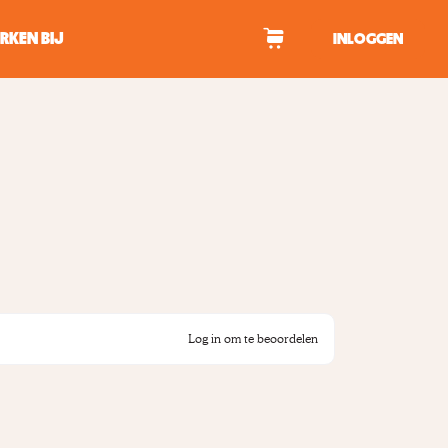
RKEN BIJ
INLOGGEN
WAGEN
tekens om te zoeken.
Log in om te beoordelen