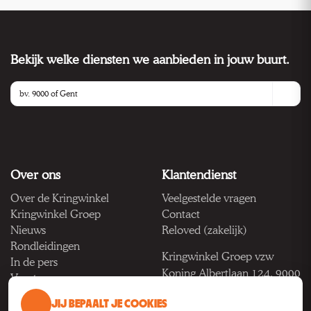
Bekijk welke diensten we aanbieden in jouw buurt.
Over ons
Klantendienst
Over de Kringwinkel
Veelgestelde vragen
Kringwinkel Groep
Contact
Nieuws
Reloved (zakelijk)
Rondleidingen
Kringwinkel Groep vzw
In de pers
Koning Albertlaan 124, 9000
Vacatures
Gent
JIJ BEPAALT JE COOKIES
BTW BE 1033.922.208