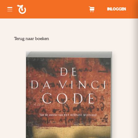
Spring naar inhoud
INLOGGEN
Terug naar boeken