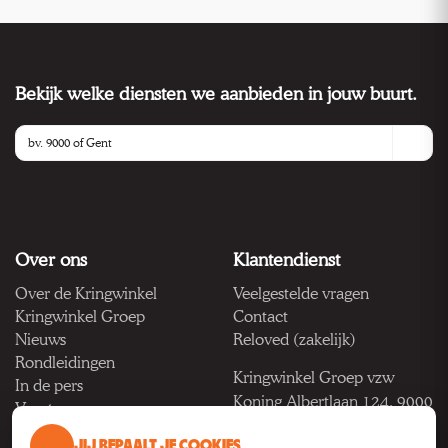
Bekijk welke diensten we aanbieden in jouw buurt.
Over ons
Klantendienst
Over de Kringwinkel
Veelgestelde vragen
Kringwinkel Groep
Contact
Nieuws
Reloved (zakelijk)
Rondleidingen
Kringwinkel Groep vzw
In de pers
Koning Albertlaan 124, 9000
Vacatures
Gent
JIJ BEPAALT JE COOKIES