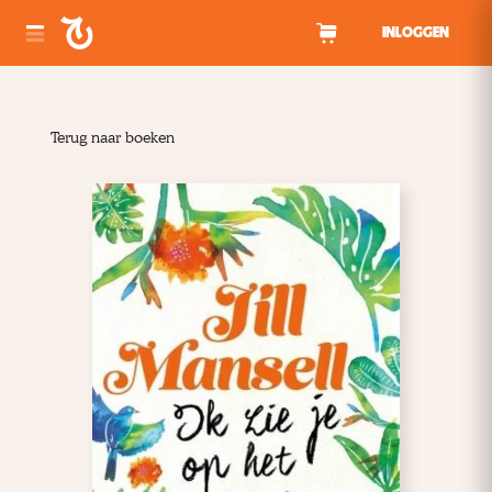
Spring naar inhoud
INLOGGEN
Terug naar boeken