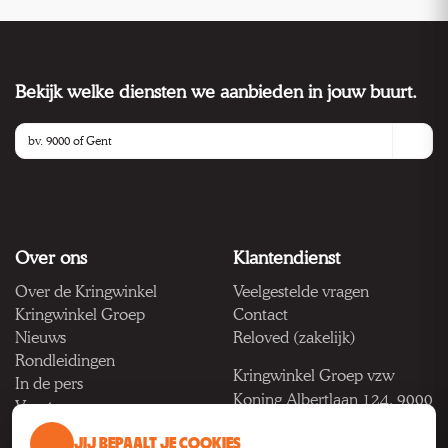
Bekijk welke diensten we aanbieden in jouw buurt.
Over ons
Klantendienst
Over de Kringwinkel
Veelgestelde vragen
Kringwinkel Groep
Contact
Nieuws
Reloved (zakelijk)
Rondleidingen
Kringwinkel Groep vzw
In de pers
Koning Albertlaan 124, 9000
Vacatures
Gent
JIJ BEPAALT JE COOKIES
BTW BE 1033.922.208