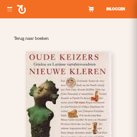
Spring naar inhoud
INLOGGEN
Terug naar boeken