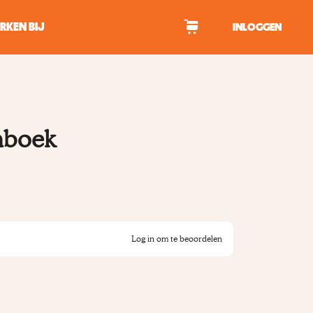
RKEN BIJ
INLOGGEN
WAGEN
enboek
tekens om te zoeken.
Log in om te beoordelen