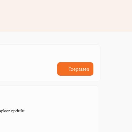
Toepassen
mplaar opduikt.