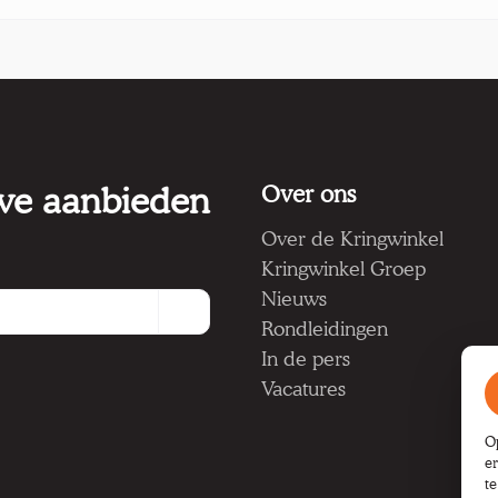
 we aanbieden
Over ons
Over de Kringwinkel
Kringwinkel Groep
Nieuws
Rondleidingen
In de pers
Vacatures
O
e
t