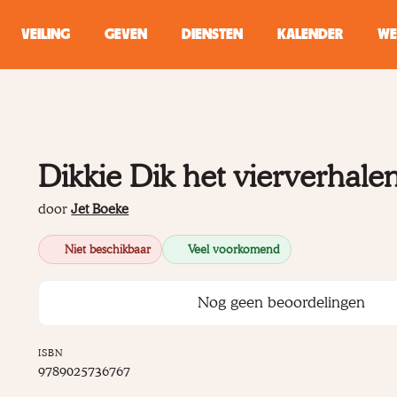
VEILING
GEVEN
DIENSTEN
KALENDER
WE
ZOEKEN
WINKEL
Dikkie Dik het vierverhal
Typ minstens 2 
door
Jet Boeke
Niet beschikbaar
Veel voorkomend
Nog geen beoordelingen
ISBN
9789025736767