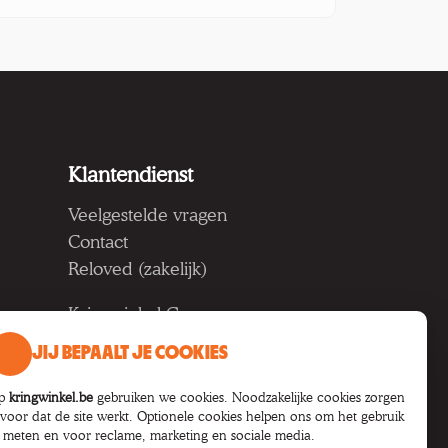
Klantendienst
Veelgestelde vragen
Contact
Reloved (zakelijk)
Kringwinkel Groep vzw
Koning Albertlaan 124, 9000
JIJ BEPAALT JE COOKIES
Gent
BTW BE 1033.922.208
p
kringwinkel.be
gebruiken we cookies. Noodzakelijke cookies zorgen
rvoor dat de site werkt. Optionele cookies helpen ons om het gebruik
e meten en voor reclame, marketing en sociale media.