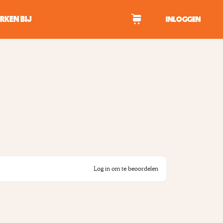
RKEN BIJ
INLOGGEN
WAGEN
tekens om te zoeken.
Log in om te beoordelen