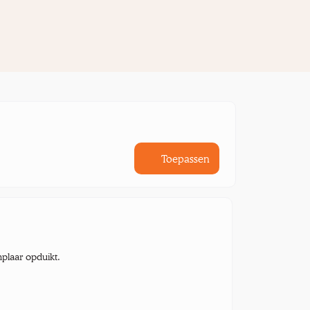
Toepassen
mplaar opduikt.