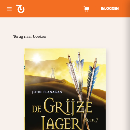
Spring naar inhoud
INLOGGEN
Terug naar boeken