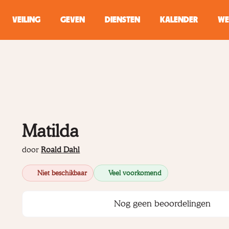
VEILING
GEVEN
DIENSTEN
KALENDER
WE
ZOEKEN
WINKEL
Typ minstens 2 
Matilda
door
Roald Dahl
Niet beschikbaar
Veel voorkomend
Nog geen beoordelingen