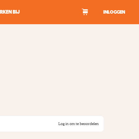
RKEN BIJ
INLOGGEN
WAGEN
tekens om te zoeken.
Log in om te beoordelen