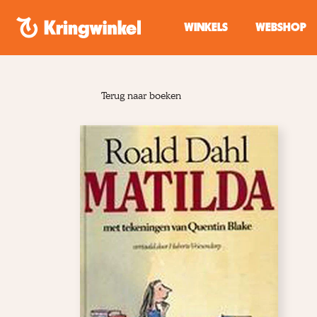
Spring naar inhoud
WINKELS
WEBSHOP
Terug naar boeken