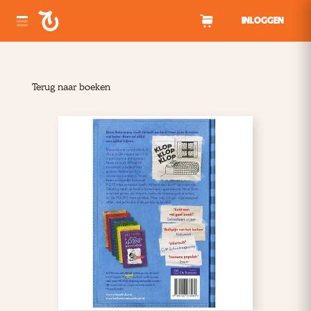
Spring naar inhoud
INLOGGEN
Terug naar boeken