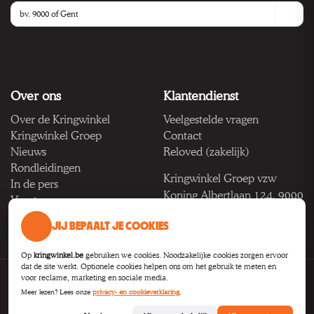
Over ons
Klantendienst
Over de Kringwinkel
Veelgestelde vragen
Kringwinkel Groep
Contact
Nieuws
Reloved (zakelijk)
Rondleidingen
Kringwinkel Groep vzw
In de pers
Koning Albertlaan 124, 9000
Vacatures
Gent
JIJ BEPAALT JE COOKIES
BTW BE 1033.922.208
Op
kringwinkel.be
gebruiken we cookies. Noodzakelijke cookies zorgen ervoor
dat de site werkt. Optionele cookies helpen ons om het gebruik te meten en
voor reclame, marketing en sociale media.
Privacy
Voorwaarden
Toegankelijkheid
Cookie-instellingen
Meer lezen? Lees onze
privacy- en cookieverklaring
.
B2B