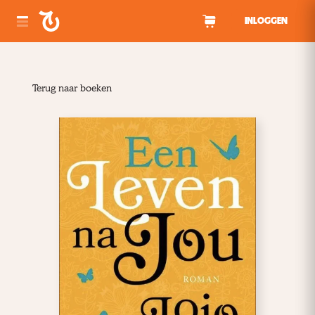
Spring naar inhoud
INLOGGEN
Terug naar boeken