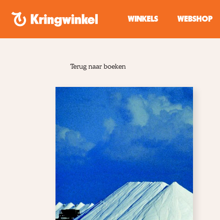
Spring naar inhoud
WINKELS
WEBSHOP
Terug naar boeken