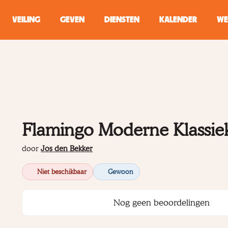
VEILING
GEVEN
DIENSTEN
KALENDER
WE
ZOEKEN
WINKEL
Typ minstens 2 
Flamingo Moderne Klassie
door
Jos den Bekker
Niet beschikbaar
Gewoon
Nog geen beoordelingen