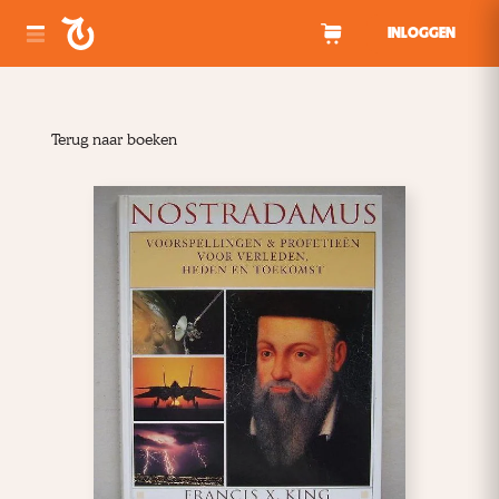
Spring naar inhoud
INLOGGEN
Terug naar boeken