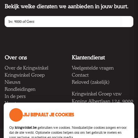
Bekijk welke diensten we aanbieden in jouw buurt.
Over ons
Klantendienst
Over de Kringwinkel
Veelgestelde vragen
Kringwinkel Groep
Contact
Nieuws
Reloved (zakelijk)
Rondleidingen
Kringwinkel Groep vzw
In de pers
Koning Albertlaan 124, 9000
Vacatures
Gent
JIJ BEPAALT JE COOKIES
BTW BE 1033.922.208
Op
kringwinkel.be
gebruiken we cookies. Noodzakelijke cookies zorgen ervoor
dat de site werkt. Optionele cookies helpen ons om het gebruik te meten en
voor reclame, marketing en sociale media.