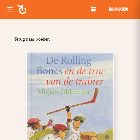
Spring naar inhoud
INLOGGEN
Terug naar boeken