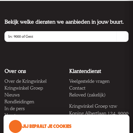
Bekijk welke diensten we aanbieden in jouw buurt.
Over ons
Klantendienst
Over de Kringwinkel
Veelgestelde vragen
Kringwinkel Groep
Contact
Nieuws
Reloved (zakelijk)
Rondleidingen
Kringwinkel Groep vzw
In de pers
Koning Albertlaan 124, 9000
Vacatures
Gent
JIJ BEPAALT JE COOKIES
BTW BE 1033.922.208