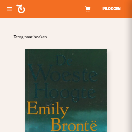
Spring naar inhoud
INLOGGEN
Terug naar boeken