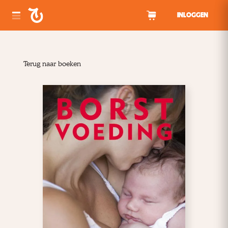
Spring naar inhoud
INLOGGEN
Terug naar boeken