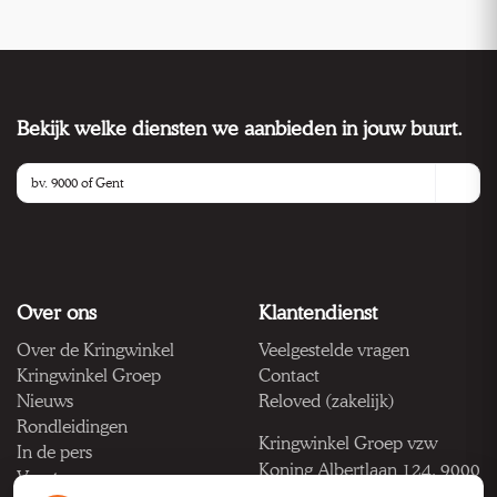
Bekijk welke diensten we aanbieden in jouw buurt.
Over ons
Klantendienst
Over de Kringwinkel
Veelgestelde vragen
Kringwinkel Groep
Contact
Nieuws
Reloved (zakelijk)
Rondleidingen
Kringwinkel Groep vzw
In de pers
Koning Albertlaan 124, 9000
Vacatures
Gent