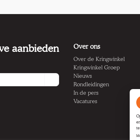
 we aanbieden
Over ons
Over de Kringwinkel
Kringwinkel Groep
Nieuws
Rondleidingen
In de pers
Vacatures
O
e
t
Me