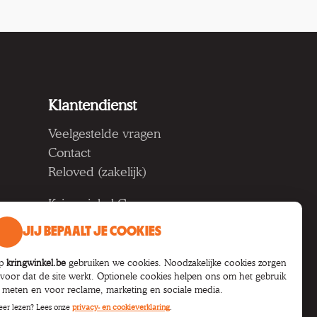
Klantendienst
Veelgestelde vragen
Contact
Reloved (zakelijk)
Kringwinkel Groep vzw
Koning Albertlaan 124, 9000
JIJ BEPAALT JE COOKIES
Gent
p
kringwinkel.be
gebruiken we cookies. Noodzakelijke cookies zorgen
BTW BE 1033.922.208
rvoor dat de site werkt. Optionele cookies helpen ons om het gebruik
e meten en voor reclame, marketing en sociale media.
er lezen? Lees onze
privacy- en cookieverklaring
.