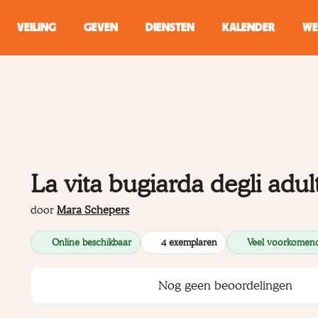
VEILING
GEVEN
DIENSTEN
KALENDER
WE
ZOEKEN
WINKEL
Typ minstens 2 
La vita bugiarda degli adult
door
Mara Schepers
Online beschikbaar
4 exemplaren
Veel voorkomen
Nog geen beoordelingen