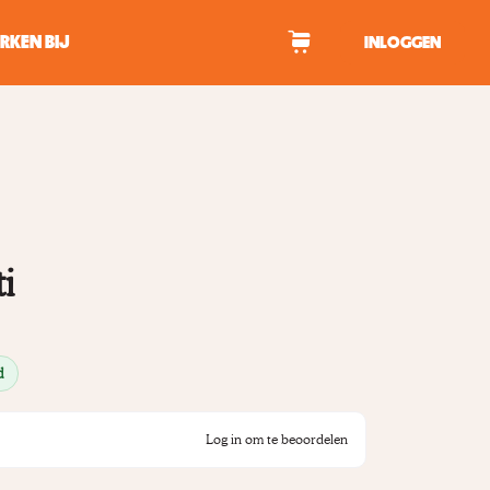
RKEN BIJ
INLOGGEN
WAGEN
tekens om te zoeken.
i
d
Log in om te beoordelen