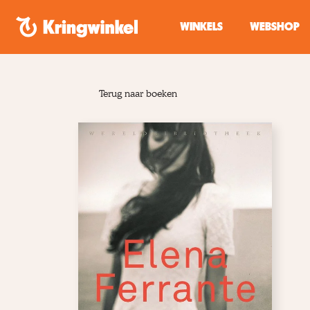
Spring naar inhoud
WINKELS
WEBSHOP
Terug naar boeken