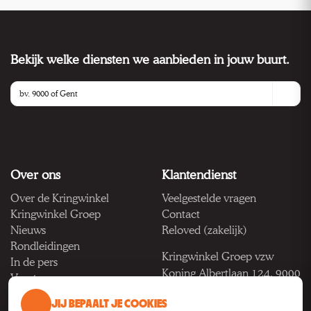
Bekijk welke diensten we aanbieden in jouw buurt.
Over ons
Klantendienst
Over de Kringwinkel
Veelgestelde vragen
Kringwinkel Groep
Contact
Nieuws
Reloved (zakelijk)
Rondleidingen
Kringwinkel Groep vzw
In de pers
Koning Albertlaan 124, 9000
Vacatures
Gent
JIJ BEPAALT JE COOKIES
BTW BE 1033.922.208