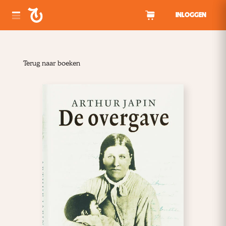
Spring naar inhoud
INLOGGEN
Terug naar boeken