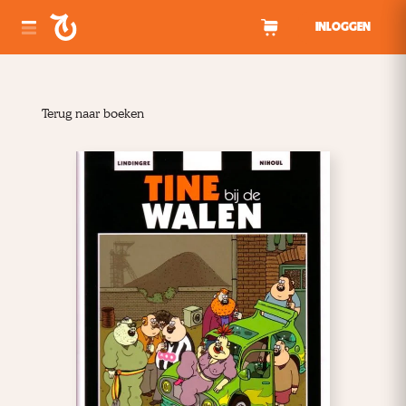
Spring naar inhoud
INLOGGEN
Terug naar boeken