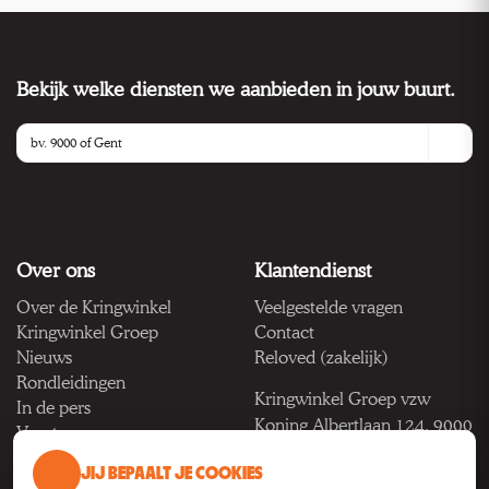
Bekijk welke diensten we aanbieden in jouw buurt.
Over ons
Klantendienst
Over de Kringwinkel
Veelgestelde vragen
Kringwinkel Groep
Contact
Nieuws
Reloved (zakelijk)
Rondleidingen
Kringwinkel Groep vzw
In de pers
Koning Albertlaan 124, 9000
Vacatures
Gent
JIJ BEPAALT JE COOKIES
BTW BE 1033.922.208