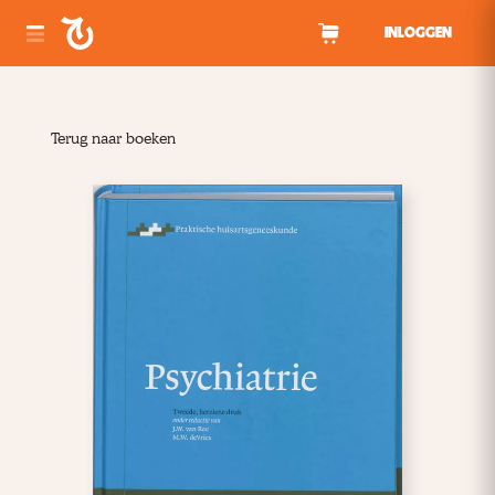
Spring naar inhoud
INLOGGEN
Terug naar boeken