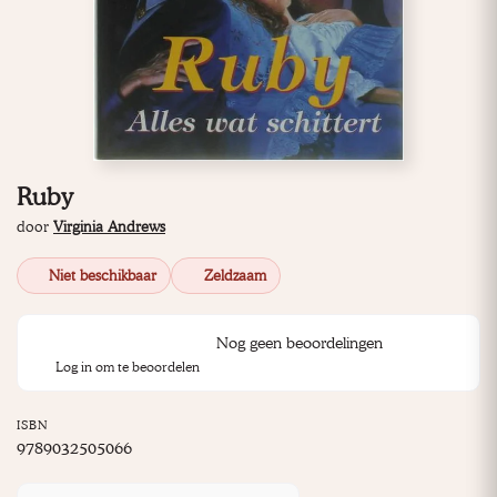
Ruby
door
Virginia Andrews
Niet beschikbaar
Zeldzaam
Nog geen beoordelingen
Log in om te beoordelen
ISBN
9789032505066