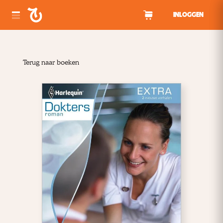
Spring naar inhoud
INLOGGEN
Terug naar boeken