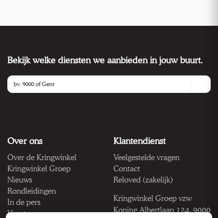
Bekijk welke diensten we aanbieden in jouw buurt.
Over ons
Klantendienst
Over de Kringwinkel
Veelgestelde vragen
Kringwinkel Groep
Contact
Nieuws
Reloved (zakelijk)
Rondleidingen
Kringwinkel Groep vzw
In de pers
Koning Albertlaan 124, 9000
Vacatures