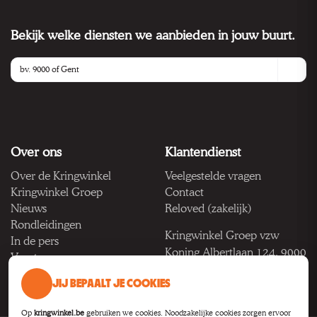
Bekijk welke diensten we aanbieden in jouw buurt.
Over ons
Klantendienst
Over de Kringwinkel
Veelgestelde vragen
Kringwinkel Groep
Contact
Nieuws
Reloved (zakelijk)
Rondleidingen
Kringwinkel Groep vzw
In de pers
Koning Albertlaan 124, 9000
Vacatures
Gent
JIJ BEPAALT JE COOKIES
BTW BE 1033.922.208
Op
kringwinkel.be
gebruiken we cookies. Noodzakelijke cookies zorgen ervoor