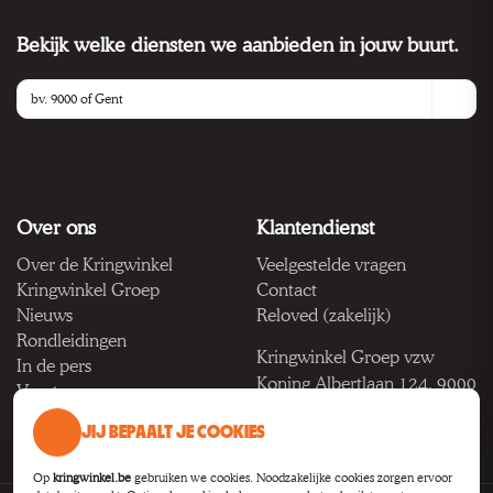
Bekijk welke diensten we aanbieden in jouw buurt.
Over ons
Klantendienst
Over de Kringwinkel
Veelgestelde vragen
Kringwinkel Groep
Contact
Nieuws
Reloved (zakelijk)
Rondleidingen
Kringwinkel Groep vzw
In de pers
Koning Albertlaan 124, 9000
Vacatures
Gent
JIJ BEPAALT JE COOKIES
BTW BE 1033.922.208
Op
kringwinkel.be
gebruiken we cookies. Noodzakelijke cookies zorgen ervoor