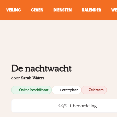
VEILING
GEVEN
DIENSTEN
KALENDER
WE
ZOEKEN
WINKEL
Typ minstens 2 
De nachtwacht
door
Sarah Waters
Online beschikbaar
1 exemplaar
Zeldzaam
·
1
beoordeling
5,0
/5