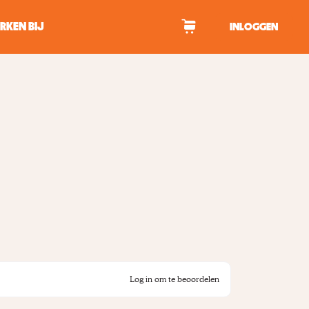
RKEN BIJ
INLOGGEN
WAGEN
tekens om te zoeken.
Log in om te beoordelen