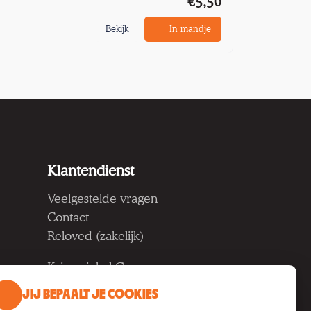
€5,50
Bekijk
In mandje
Klantendienst
Veelgestelde vragen
Contact
Reloved (zakelijk)
Kringwinkel Groep vzw
Koning Albertlaan 124, 9000
JIJ BEPAALT JE COOKIES
Gent