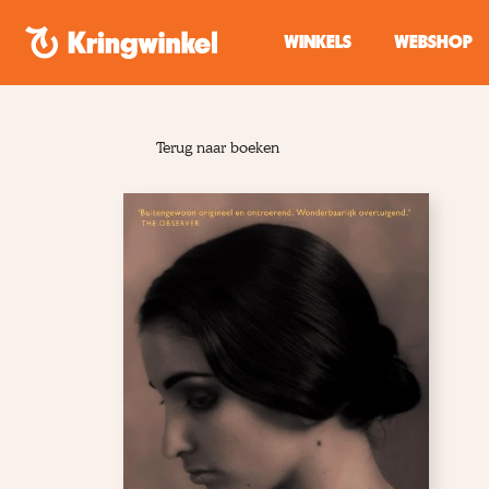
Spring naar inhoud
WINKELS
WEBSHOP
Terug naar boeken