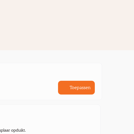
Toepassen
mplaar opduikt.