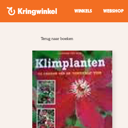
Spring naar inhoud
WINKELS
WEBSHOP
Terug naar boeken