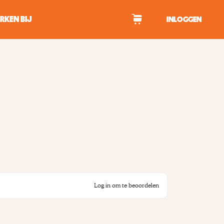
RKEN BIJ
INLOGGEN
WAGEN
tekens om te zoeken.
Log in om te beoordelen