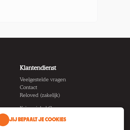
Klantendienst
Veelgestelde vragen
Contact
Reloved (zakelijk)
Kringwinkel Groep vzw
Koning Albertlaan 124, 9000
JIJ BEPAALT JE COOKIES
Gent