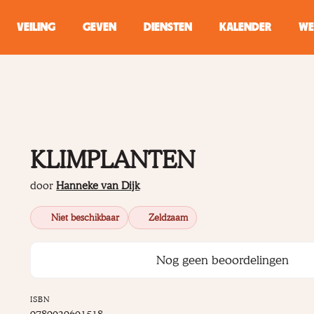
VEILING
GEVEN
DIENSTEN
KALENDER
WE
ZOEKEN
WINKEL
KLIMPLANTEN
Typ minstens 2 
door
Hanneke van Dijk
Niet beschikbaar
Zeldzaam
Nog geen beoordelingen
ISBN