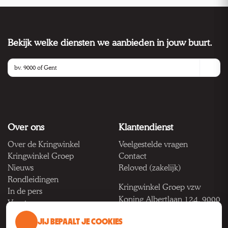
Bekijk welke diensten we aanbieden in jouw buurt.
Over ons
Klantendienst
Over de Kringwinkel
Veelgestelde vragen
Kringwinkel Groep
Contact
Nieuws
Reloved (zakelijk)
Rondleidingen
Kringwinkel Groep vzw
In de pers
Koning Albertlaan 124, 9000
Vacatures
Gent
JIJ BEPAALT JE COOKIES
BTW BE 1033.922.208