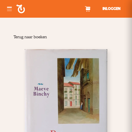
Spring naar inhoud
INLOGGEN
Terug naar boeken