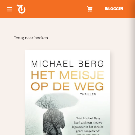
Spring naar inhoud
INLOGGEN
Terug naar boeken