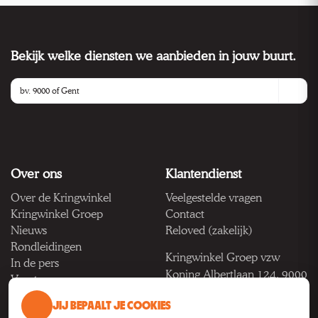
Bekijk welke diensten we aanbieden in jouw buurt.
Over ons
Klantendienst
Over de Kringwinkel
Veelgestelde vragen
Kringwinkel Groep
Contact
Nieuws
Reloved (zakelijk)
Rondleidingen
Kringwinkel Groep vzw
In de pers
Koning Albertlaan 124, 9000
Vacatures
Gent
JIJ BEPAALT JE COOKIES
BTW BE 1033.922.208