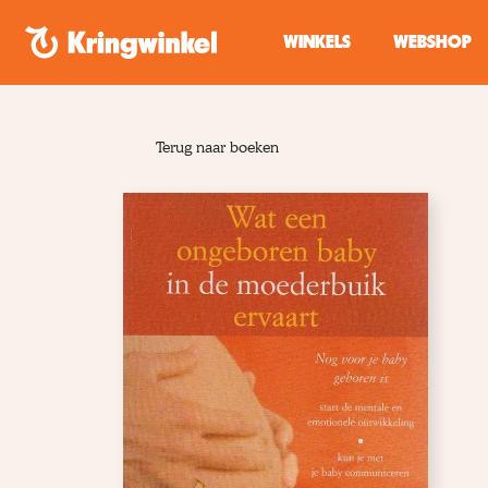
Spring naar inhoud
WINKELS
WEBSHOP
Terug naar boeken