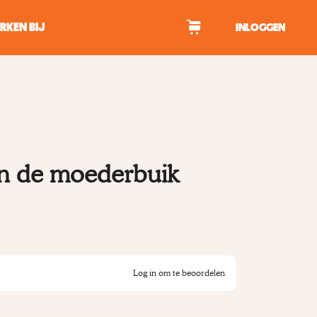
RKEN BIJ
INLOGGEN
WAGEN
tekens om te zoeken.
in de moederbuik
Log in om te beoordelen