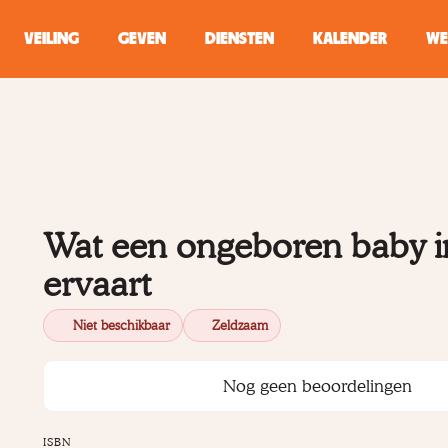
VEILING
GEVEN
DIENSTEN
KALENDER
WE
ZOEKEN
WINKEL
Typ minstens 2 
Wat een ongeboren baby 
ervaart
Niet beschikbaar
Zeldzaam
Nog geen beoordelingen
ISBN