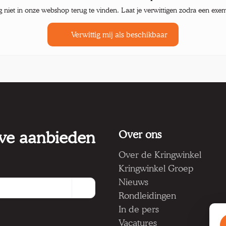
g niet in onze webshop terug te vinden. Laat je verwittigen zodra een exe
Verwittig mij als beschikbaar
 we aanbieden
Over ons
Over de Kringwinkel
Kringwinkel Groep
Nieuws
Rondleidingen
In de pers
Vacatures