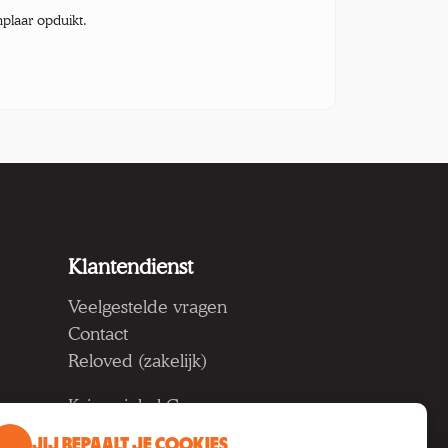
mplaar opduikt.
Klantendienst
Veelgestelde vragen
Contact
Reloved (zakelijk)
Kringwinkel Groep vzw
Koning Albertlaan 124, 9000
JIJ BEPAALT JE COOKIES