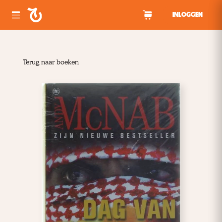
Spring naar inhoud
INLOGGEN
Terug naar boeken