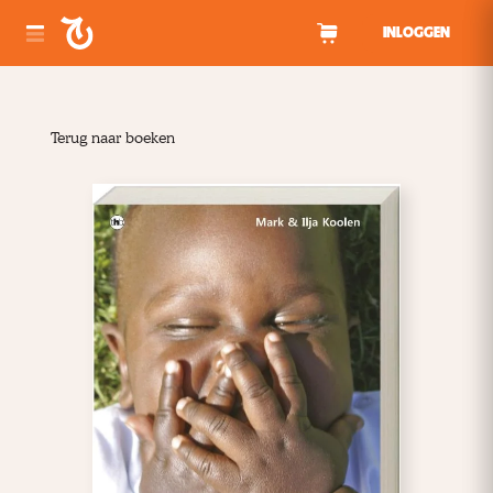
Spring naar inhoud
INLOGGEN
Terug naar boeken