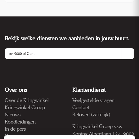
Bekijk welke diensten we aanbieden in jouw buurt.
Over ons
Klantendienst
Over de Kringwinkel
Veelgestelde vragen
Kringwinkel Groep
Contact
Nieuws
Reloved (zakelijk)
Rondleidingen
Kringwinkel Groep vzw
In de pers
Koning Albertlaan 124, 9000
Vacatures