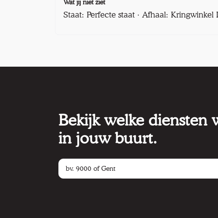
Wat jij niet ziet
Staat: Perfecte staat · Afhaal: Kringwinke
Bekijk welke diensten
in jouw buurt.