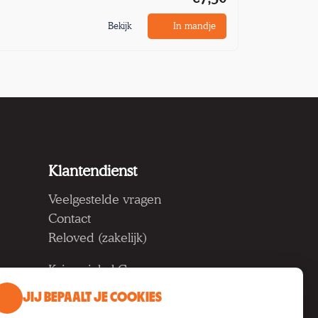
Bekijk
In mandje
Klantendienst
Veelgestelde vragen
Contact
Reloved (zakelijk)
Kringwinkel Groep vzw
Koning Albertlaan 124, 9000
JIJ BEPAALT JE COOKIES
Gent