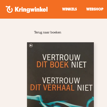
Spring naar inhoud
WINKELS
WEBSHOP
Terug naar boeken