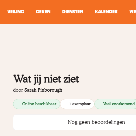
VEILING
GEVEN
DIENSTEN
KALENDER
WE
ZOEKEN
WINKEL
Typ minstens 2 
Wat jij niet ziet
door
Sarah Pinborough
Online beschikbaar
1 exemplaar
Veel voorkomend
Nog geen beoordelingen