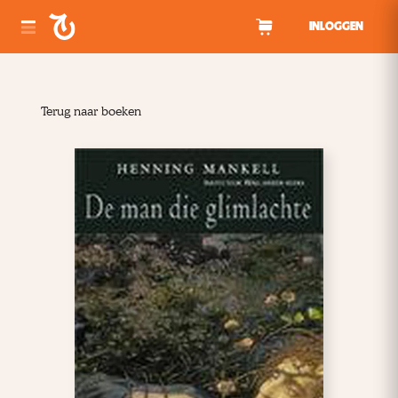
Spring naar inhoud
INLOGGEN
Terug naar boeken