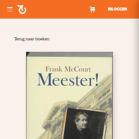
Spring naar inhoud
INLOGGEN
Terug naar boeken