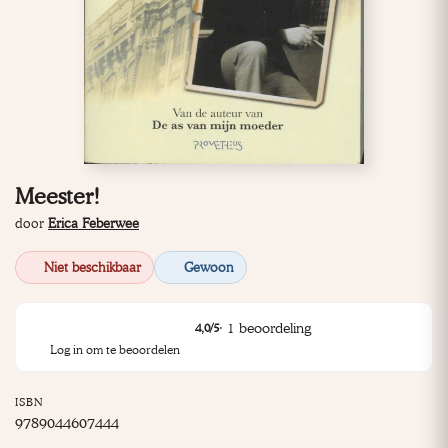
Meester!
door
Erica Feberwee
Niet beschikbaar
Gewoon
·
1
beoordeling
4,0
/5
Log in om te beoordelen
ISBN
9789044607444