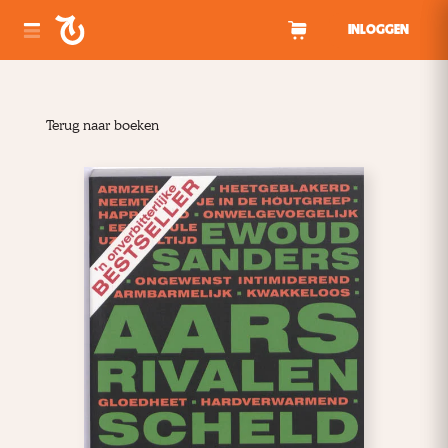
Spring naar inhoud
INLOGGEN
Terug naar boeken