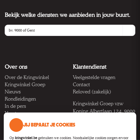
Bekijk welke diensten we aanbieden in jouw buurt.
Over ons
Klantendienst
Over de Kringwinkel
Veelgestelde vragen
Kringwinkel Groep
Contact
Nieuws
Reloved (zakelijk)
Rondleidingen
Kringwinkel Groep vzw
In de pers
Koning Albertlaan 124, 9000
Vacatures
Gent
JIJ BEPAALT JE COOKIES
BTW BE 1033.922.208
Op
kringwinkel.be
gebruiken we cookies. Noodzakelijke cookies zorgen ervoor